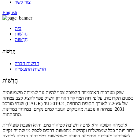
צור קשר
English
בית
חֲדָשׁוֹת
חֲדָשׁוֹת
חֲדָשׁוֹת
חדשות חברה
חדשות התעשייה
חֲדָשׁוֹת
שוק מערכות האוסמוזה ההפוכה צפוי להיות עד לצמיחה משמעותית
בשנים הקרובות, על פי דוח המחקר האחרון.השוק צפוי להציג קצב צמיחה
שנתי מורכב (CAGR) של 7.26% לאורך תקופת התחזית, מ-2019 עד
2031. צמיחה זו נובעת מהביקוש הגובר למים נקיים, במיוחד במדינות
מתפתחות.
אוסמוזה הפוכה היא שיטה חשובה לטיהור מים, והיא הופכת פופולרית
יותר ויותר ככל שממשלות וקהילות מחפשות דרכים לספק מי שתייה נקיים
לאזרחיהן.מערכות אוסמוזה הפוכה משתמשות בממברנה חדירה למחצה