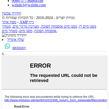
0086-577-86864188
wzhdn3@wzhdn.com
חקירה עכשיו
© זכויות יוצרים - 2010-2024 : כל הזכויות שמורות.
AMP נייד
-
מפת אתר
מסנן מים רו
,
מסנן מים אוסמוזה הפוכה
,
מערכת מרכך מים
,
מטהר
,
אוסמוזה הפוכה
,
מסנן מים
,
מטהר מים
שלח אימייל
וואטסאפ
x