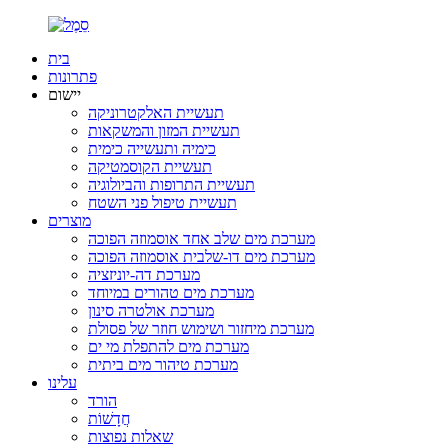
בית
פתרונות
יישום
תעשיית האלקטרוניקה
תעשיית המזון והמשקאות
כימיה ותעשייה כימית
תעשיית הקוסמטיקה
תעשיית התרופות והביולוגיה
תעשיית טיפול פני השטח
מוצרים
מערכת מים שלב אחד אוסמוזה הפוכה
מערכת מים דו-שלבית אוסמוזה הפוכה
מערכת דה-יוניזציה
מערכת מים טהורים במיוחד
מערכת אולטרה סינון
מערכת מיחזור ושימוש חוזר של פסולת
מערכת מים להתפלת מי ים
מערכת טיהור מים ביתית
עלינו
הורד
חֲדָשׁוֹת
שאלות נפוצות