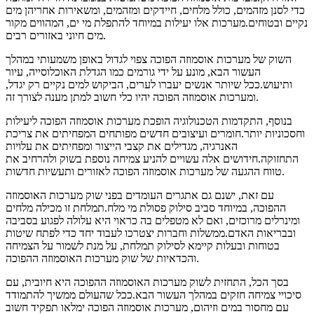
כדי לסנן מזהמים, כולל מלחים, חיידקים ומזהמים, ומשאירות אחריהן מים
נקיים ובטוחים.מערכות אלו יעילות במיוחד להתפלת מי ים, המהווים מקור
מים חיוני באזורים רבים.
השוק של מערכות אוסמוזה הפוכה צפוי לגדול באופן משמעותי במהלך
העשור הבא, מונע על ידי גורמים כמו הגדלת האוכלוסייה, עיור
ותיעוש.ככל שיותר אנשים יעברו לערים, הביקוש למים נקיים רק יגדל,
ומערכות אוסמוזה הפוכה יהיו כלי חשוב למתן מענה לצורך זה.
בנוסף, התקדמות הטכנולוגיה הופכת מערכות אוסמוזה הפוכה ליעילות
וחסכוניות יותר.חומרים ועיצובים חדשים מפותחים המפחיתים את צריכת
האנרגיה, מגדילים את קצבי הייצור ומפחיתים את עלויות
התחזוקה.חידושים אלה עשויים להניע צמיחה נוספת בשוק ולהרחיב את
טווח ההגעה של מערכות אוסמוזה הפוכה לאזורים ותעשיות חדשות.
עם זאת, ישנם גם אתגרים העומדים בפני שוק מערכות האוסמוזה
ההפוכה, במיוחד סביב סילוק פסולת מי מלח.תמלחת זו מכילה מלחים
ומינרלים מרוכזים, ואם לא מטפלים בה כראוי היא עלולה לפגוע בסביבה
ובבריאות האדם.ממשלות וחברות יצטרכו לעבוד יחד כדי לפתח שיטות
בטוחות ובעלות קיימא לסילוק תמלחת, על מנת לשמור על הצמיחה
והכדאיות של שוק מערכות האוסמוזה ההפוכה.
בסך הכל, התחזית לשוק מערכות האוסמוזה ההפוכה היא חיובית, עם
סיכויי צמיחה חזקים במהלך העשור הבא.ככל שהעולם ממשיך להתמודד
עם מחסור במים וזיהום, מערכות אוסמוזה הפוכה ימלאו תפקיד חשוב