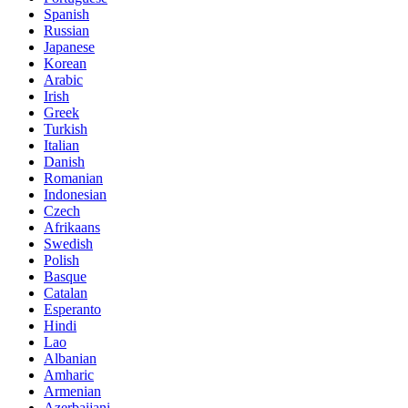
Spanish
Russian
Japanese
Korean
Arabic
Irish
Greek
Turkish
Italian
Danish
Romanian
Indonesian
Czech
Afrikaans
Swedish
Polish
Basque
Catalan
Esperanto
Hindi
Lao
Albanian
Amharic
Armenian
Azerbaijani