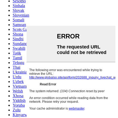
Sesotho
Sinhala
Slovak
Slovenian
Somali
Samoan
Scots Gaelic
Shona
Sindhi
Sundanese
Swahili
Tajik
Tamil
Telugu
Thai
Ukrainian
Urdu
Uzbek
Vietnamese
Welsh
Xhosa
Yiddish
Yoruba
Zulu
Kinyarwanda