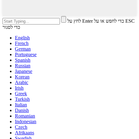
לחץ על Enter כדי לחפש או על ESC
כדי לסגור
English
French
German
Portuguese
Spanish
Russian
Japanese
Korean
Arabic
Irish
Greek
Turkish
Italian
Danish
Romanian
Indonesian
Czech
Afrikaans
Swedish