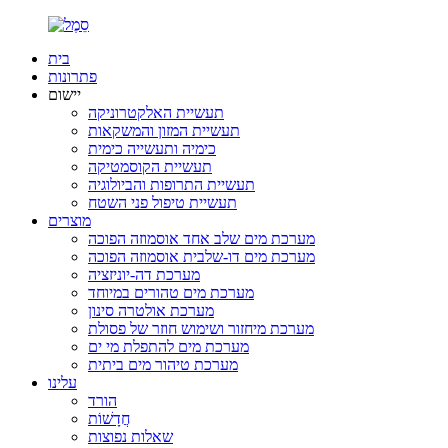
בית
פתרונות
יישום
תעשיית האלקטרוניקה
תעשיית המזון והמשקאות
כימיה ותעשייה כימית
תעשיית הקוסמטיקה
תעשיית התרופות והביולוגיה
תעשיית טיפול פני השטח
מוצרים
מערכת מים שלב אחד אוסמוזה הפוכה
מערכת מים דו-שלבית אוסמוזה הפוכה
מערכת דה-יוניזציה
מערכת מים טהורים במיוחד
מערכת אולטרה סינון
מערכת מיחזור ושימוש חוזר של פסולת
מערכת מים להתפלת מי ים
מערכת טיהור מים ביתית
עלינו
הורד
חֲדָשׁוֹת
שאלות נפוצות